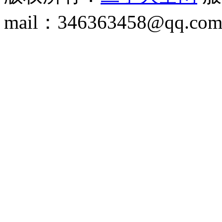
mail：346363458@qq.co