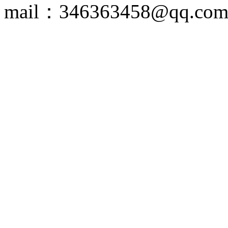
mail：346363458@qq.co