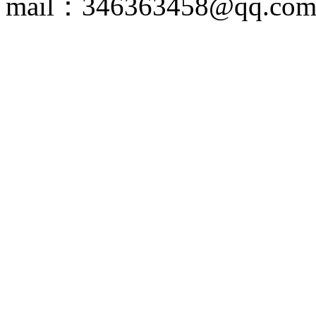
mail：346363458@qq.co